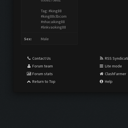
0938179861
Tag: #king88
#king88clbcom
#nhacaiking88
#linkvaoking88
Sex:
Male
Contact Us
RSS Syndicat
Forum team
Lite mode
Forum stats
ClashFarmer
Return to Top
Help