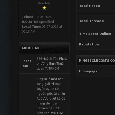
(Newbie)
Total Posts:
Joined:
12-04-2024
Total Threads:
D.O.B:
Not Specified
Local Time:
08-07-2026 at
06:18 AM
Time Spent Online:
Reputation:
ABOUT ME
366 Huỳnh Tấn Phát,
KING88CLBCOM'S CO
Locat
phường Bình Thuận,
ion:
quận 7, TPHCM
Homepage:
King88 là một nền
tảng giải trí trực
tuyến uy tín có
nguồn gốc từ châu
Á, được thiết kế để
mang đến trải
nghiệm cá cược
đỉnh cao. Với giao