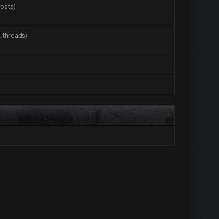
posts)
l threads)