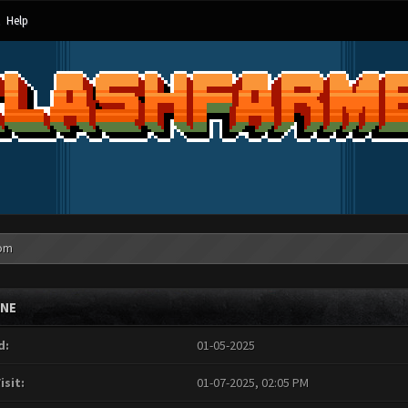
Help
com
INE
d:
01-05-2025
isit:
01-07-2025, 02:05 PM