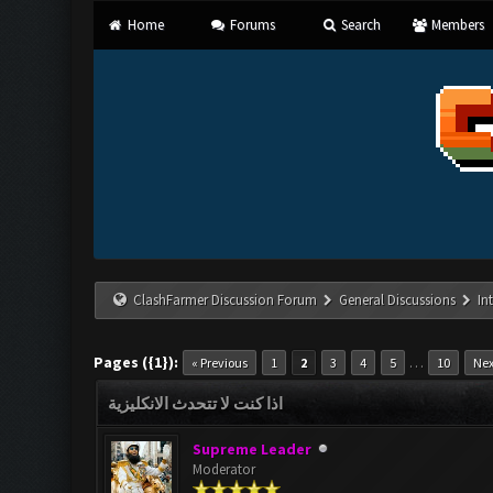
Home
Forums
Search
Members
ClashFarmer Discussion Forum
General Discussions
In
Pages ({1}):
…
« Previous
1
2
3
4
5
10
Nex
اذا كنت لا تتحدث الانكليزية
Supreme Leader
Moderator