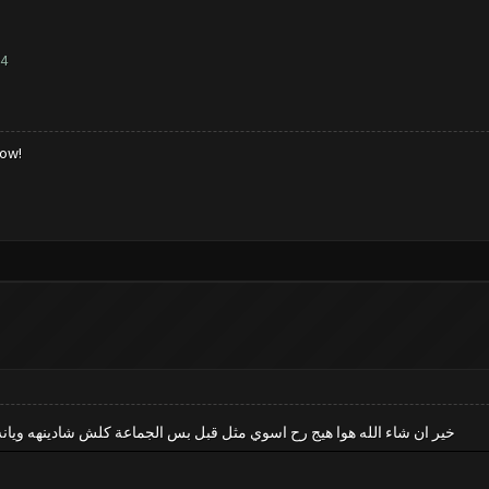
=4
low!
خير ان شاء الله هوا هيج رح اسوي مثل قبل بس الجماعة كلش شادينهه ويانه 