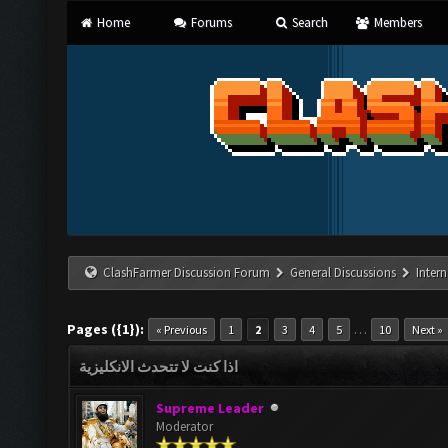
Home
Forums
Search
Members
ClashFarmer Discussion Forum
General Discussions
Inter
Pages ({1}):
…
« Previous
1
2
3
4
5
10
Next »
اذا كنت لا تتحدث الانكليزية
Supreme Leader
Moderator