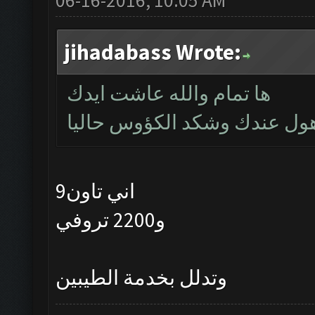
jihadabass Wrote:
ها تمام والله عاشت ايدك
اني تاون9
و2200 تروفي
وتدلل بخدمة الطيبين