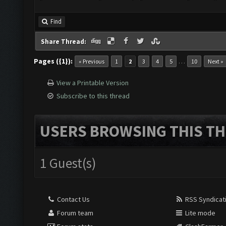
Find
Share Thread:
Pages ({1}):
…
« Previous
1
2
3
4
5
10
Next »
View a Printable Version
Subscribe to this thread
USERS BROWSING THIS TH
1 Guest(s)
Contact Us
RSS Syndicat
Forum team
Lite mode