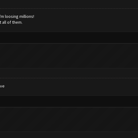
'm loosing millions!
 all of them.
ive