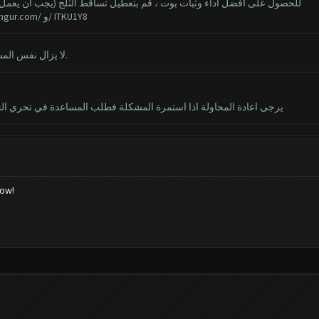
للحصول على أفضل أداء وثبات بوت ، قم بتعطيل تساقط الثلج (يجب أن يعمل الب)
imgur.com/
و/ ITKU1Y8
نعم ، الثلج معطل. قرأت مشاركة ArcherQueen. لا يزال نفس المشكلة.
يتعذر تثبيت clash of clans يرجى اعادة المحاولة اذا استمرة المشكلة فطلب المساعدة في تحري الخلل و إصلاحة رمز الخطاء 910
low!