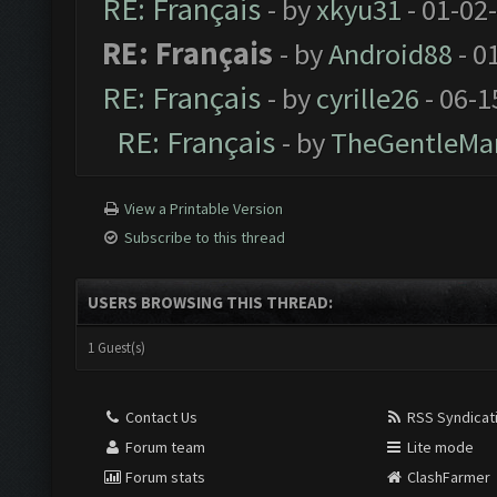
RE: Français
- by
xkyu31
- 01-02
RE: Français
- by
Android88
- 0
RE: Français
- by
cyrille26
- 06-1
RE: Français
- by
TheGentleMa
View a Printable Version
Subscribe to this thread
USERS BROWSING THIS THREAD:
1 Guest(s)
Contact Us
RSS Syndicat
Forum team
Lite mode
Forum stats
ClashFarmer