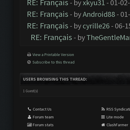
RE: Français
- by
xkyu31
- 01-02
RE: Français
- by
Android88
- 01
RE: Français
- by
cyrille26
- 06-1
RE: Français
- by
TheGentleMa
View a Printable Version
Subscribe to this thread
USERS BROWSING THIS THREAD:
1 Guest(s)
Contact Us
RSS Syndicat
Forum team
Lite mode
Forum stats
ClashFarmer