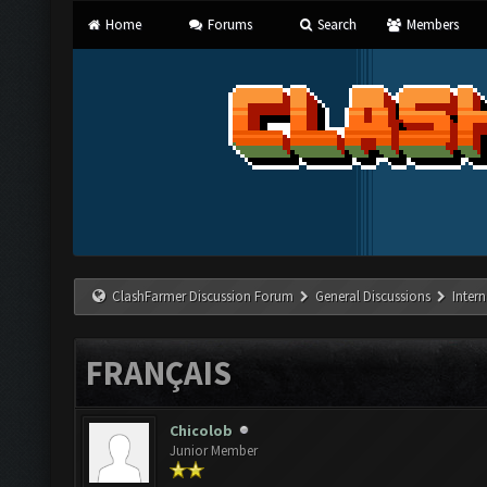
Home
Forums
Search
Members
ClashFarmer Discussion Forum
General Discussions
Inter
FRANÇAIS
Chicolob
Junior Member