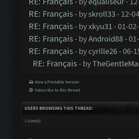
RE: Français
- by
equaliseur
- 12
RE: Français
- by
skroll33
- 12-0
RE: Français
- by
xkyu31
- 01-02
RE: Français
- by
Android88
- 01
RE: Français
- by
cyrille26
- 06-1
RE: Français
- by
TheGentleMa
View a Printable Version
Subscribe to this thread
USERS BROWSING THIS THREAD:
1 Guest(s)