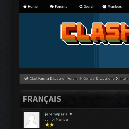
Home
Forums
Search
Members
ClashFarmer Discussion Forum
General Discussions
Inter
FRANÇAIS
jeremyparis
Junior Member