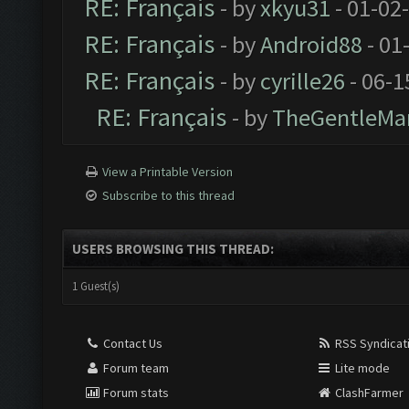
RE: Français
- by
xkyu31
- 01-02
RE: Français
- by
Android88
- 01
RE: Français
- by
cyrille26
- 06-1
RE: Français
- by
TheGentleMa
View a Printable Version
Subscribe to this thread
USERS BROWSING THIS THREAD:
1 Guest(s)
Contact Us
RSS Syndicat
Forum team
Lite mode
Forum stats
ClashFarmer