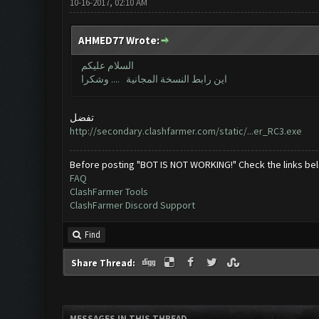
10-16-2017, 02:10 AM
AHMED77 Wrote:
السلام عليكم
اين رابط النسخة المجانية .... وشكرا
تفضل
http://secondary.clashfarmer.com/static/...er_RC3.exe
Before posting "BOT IS NOT WORKING!" Check the links be
FAQ
ClashFarmer Tools
ClashFarmer Discord Support
Find
Share Thread:
MESSAGES IN THIS THREAD