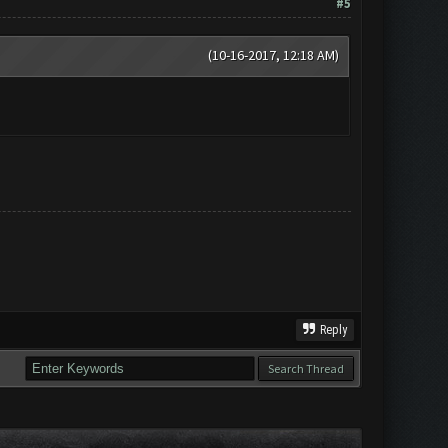
#5
(10-16-2017, 12:18 AM)
Reply