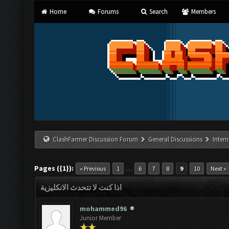
Home
Forums
Search
Members
ClashFarmer Discussion Forum
General Discussions
Inter
Pages ({1}):
…
« Previous
1
6
7
8
9
10
Next »
اذا كنت لا تتحدث الانكليزية
mohammed96
Junior Member