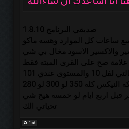
صديقي البرنامج 1.8.10
بع ساعات كل الموارد وهسه ماكو
120 للذهب والاكسير والاكسير الاسود مخال بي شي
لامة صح على القرى الميته فقط
المستوى عندي 101
وهسه اترك الجهاز بالليل اجي الصبح الكه النيكس كله 350 لو 300 لو 280
ر قبل اربع ايام لو خمسه هيج شي
Find