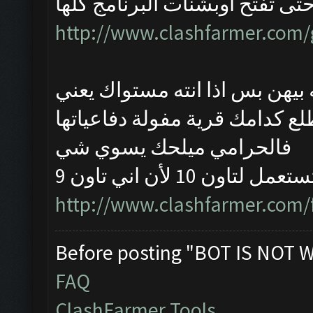
ى تفتح اوبشنات البرنامج كلها
http://www.clashfarmer.com/
بيهن بس اذا انته مستواك يعني
لع كدامك قرية مفولة دفاعياتها
فالحرامي ميلحك يسوي شي
1 لأن اني تاون 9
http://www.clashfarmer.com/
Before posting "BOT IS NOT 
FAQ
ClashFarmer Tools