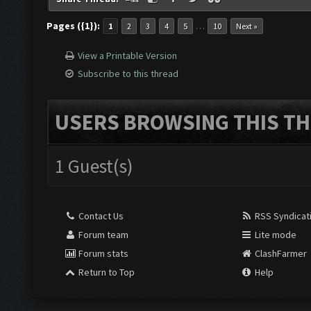
Pages ({1}):
…
1
2
3
4
5
10
Next »
View a Printable Version
Subscribe to this thread
USERS BROWSING THIS TH
1 Guest(s)
Contact Us
RSS Syndicat
Forum team
Lite mode
Forum stats
ClashFarmer
Return to Top
Help