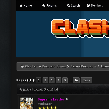
Home
Forums
Search
Members
ClashFarmer Discussion Forum
General Discussions
Inter
Pages ({1}):
…
1
2
3
4
5
10
Next »
اذا كنت لا تتحدث الانكليزية
Supreme Leader
Moderator