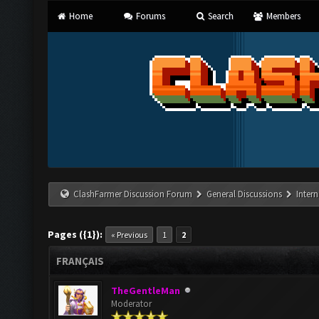
Home
Forums
Search
Members
ClashFarmer Discussion Forum
General Discussions
Inter
Pages ({1}):
« Previous
1
2
FRANÇAIS
TheGentleMan
Moderator