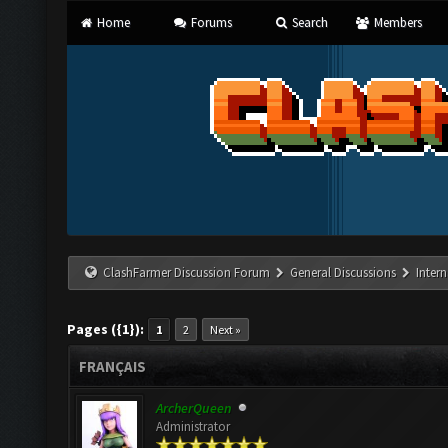
Home
Forums
Search
Members
ClashFarmer Discussion Forum
General Discussions
Inter
Pages ({1}):
1
2
Next »
FRANÇAIS
ArcherQueen
Administrator