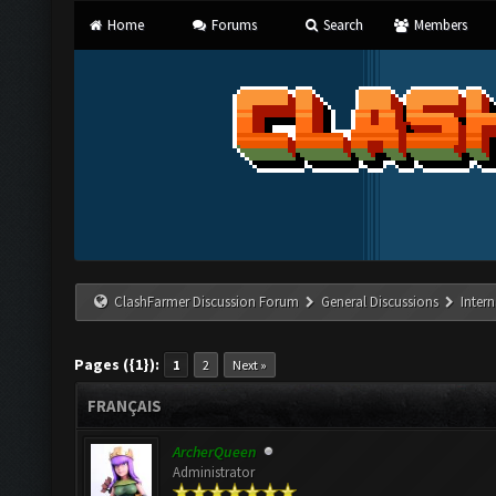
Home
Forums
Search
Members
ClashFarmer Discussion Forum
General Discussions
Inter
Pages ({1}):
1
2
Next »
FRANÇAIS
ArcherQueen
Administrator