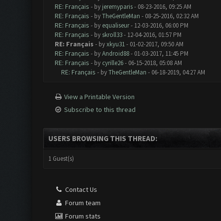
RE: Français
- by
jeremyparis
- 08-23-2016, 09:25 AM
RE: Français
- by
TheGentleMan
- 08-25-2016, 02:32 AM
RE: Français
- by
equaliseur
- 12-03-2016, 06:00 PM
RE: Français
- by
skroll33
- 12-04-2016, 01:57 PM
RE: Français
- by
xkyu31
- 01-02-2017, 09:50 AM
RE: Français
- by
Android88
- 01-03-2017, 11:45 PM
RE: Français
- by
cyrille26
- 06-15-2018, 05:08 AM
RE: Français
- by
TheGentleMan
- 06-18-2019, 04:27 AM
View a Printable Version
Subscribe to this thread
USERS BROWSING THIS THREAD:
1 Guest(s)
Contact Us
Forum team
Forum stats