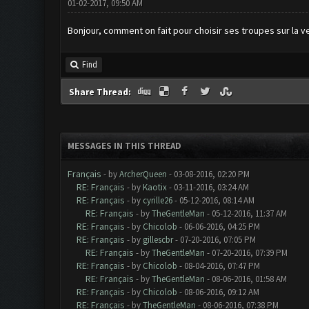
01-02-2017, 09:50 AM
Bonjour, comment on fait pour choisir ses troupes sur la ver
Find
Share Thread:
MESSAGES IN THIS THREAD
Français
- by
ArcherQueen
- 03-08-2016, 02:20 PM
RE: Français
- by
Kaotix
- 03-11-2016, 03:24 AM
RE: Français
- by
cyrille26
- 05-12-2016, 08:14 AM
RE: Français
- by
TheGentleMan
- 05-12-2016, 11:37 AM
RE: Français
- by
Chicolob
- 06-06-2016, 04:25 PM
RE: Français
- by
gillescbr
- 07-20-2016, 07:05 PM
RE: Français
- by
TheGentleMan
- 07-20-2016, 07:39 PM
RE: Français
- by
Chicolob
- 08-04-2016, 07:47 PM
RE: Français
- by
TheGentleMan
- 08-06-2016, 01:58 AM
RE: Français
- by
Chicolob
- 08-06-2016, 09:12 AM
RE: Français
- by
TheGentleMan
- 08-06-2016, 07:38 PM