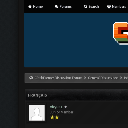
Home
Forums
Search
Members
ClashFarmer Discussion Forum
General Discussions
In
FRANÇAIS
xkyu31
Junior Member